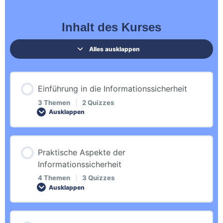
Inhalt des Kurses
Alles ausklappen
Einführung in die Informationssicherheit
3 Themen
|
2 Quizzes
Ausklappen
Inhalt der Lektion
Praktische Aspekte der
0% ABGESCHLOSSEN
0/3 Schritte
Informationssicherheit
4 Themen
|
3 Quizzes
Ausklappen
Einführung
Inhalt der Lektion