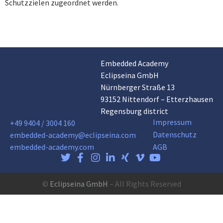
Schutzzielen zugeordnet werden.
Embedded Academy
Eclipseina GmbH
Nürnberger Straße 13
93152 Nittendorf – Etterzhausen
Regensburg district
Impressum
+49 9404 / 3004 160
Datenschutz
embedded-academy@eclipseina.com
embedded-academy.com
AGB
©
Eclipseina GmbH
– All Rights Reserved