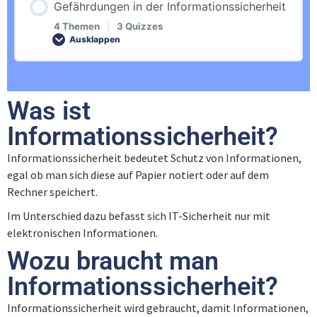
Gefährdungen in der Informationssicherheit
Ziele
0% ABGESCHLOSSEN
0/4 Schritte
4 Themen
|
3 Quizzes
Ausklappen
Quiz – Ziele
Einführung
Inhalt der Lektion
Was ist
Umfang
0% ABGESCHLOSSEN
0/4 Schritte
Gefahren
Informationssicherheit?
Quiz – Umfang
Informationssicherheit bedeutet Schutz von Informationen,
Einführung
Quiz – Gefahren
egal ob man sich diese auf Papier notiert oder auf dem
Rechner speichert.
Grundlagen
Bedrohungen
Im Unterschied dazu befasst sich IT-Sicherheit nur mit
elektronischen Informationen.
Wozu braucht man
Quiz – Grundlagen
Quiz – Bedrohungen
Informationssicherheit?
Funktionalität
Praktische Umsetzung
Informationssicherheit wird gebraucht, damit Informationen,