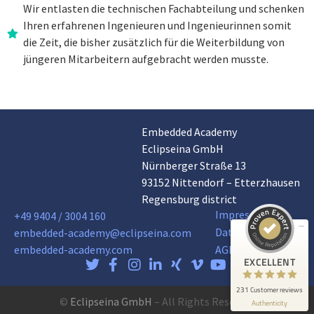
Wir entlasten die technischen Fachabteilung und schenken
Ihren erfahrenen Ingenieuren und Ingenieurinnen somit
die Zeit, die bisher zusätzlich für die Weiterbildung von
jüngeren Mitarbeitern aufgebracht werden musste.
Embedded Academy
Customer reviews and experiences for
Eclipseina GmbH
Eclipseina GmbH
Nürnberger Straße 13
EXCELLENT
99%
93152 Nittendorf – Etterzhausen
Recommended on
Regensburg district
ProvenExpert.com
4.95 / 5.00
Impressum
+49 9404 / 3004 160
Datenschutz
embedded-academy@eclipseina.com
165
66
embedded-academy.com
AGB
Reviews on
Reviews from 5 other
EXCELLENT
ProvenExpert.com
sources
231 Customer reviews
ProvenExpert.com
View profile on
©
Eclipseina GmbH
– All Rights Reserved
Authenticity