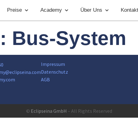
Preise
Academy
Über Uns
Kontak
t:
Bus-System
Impressum
60
Datenschutz
my@eclipseina.com
my.com
AGB
©
Eclipseina GmbH
– All Rights Reserved